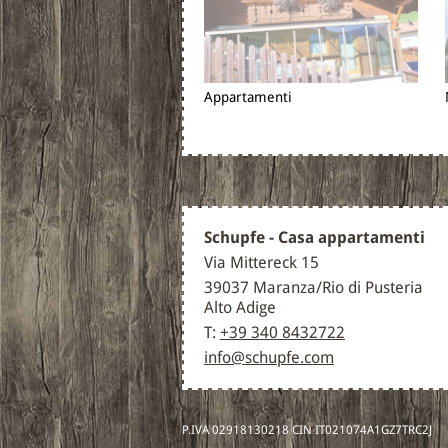
Appartamenti
Schupfe - Casa appartamenti
Via Mittereck 15
39037 Maranza/Rio di Pusteria
Alto Adige
T:
+39 340 8432722
info@schupfe.com
P.IVA 02918130218 CIN IT021074A1GZ7TRC2J