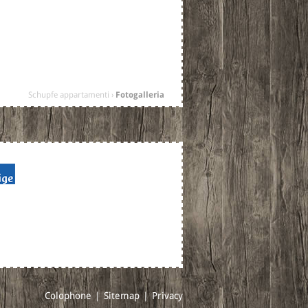
Schupfe appartamenti
›
Fotogalleria
Colophone
|
Sitemap
|
Privacy