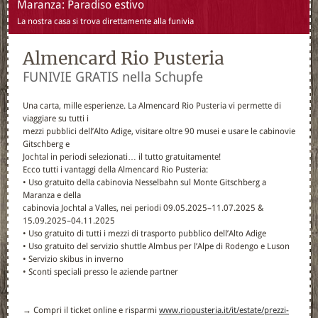
Maranza: Paradiso estivo
La nostra casa si trova direttamente alla funivia
Almencard Rio Pusteria
FUNIVIE GRATIS nella Schupfe
Una carta, mille esperienze. La Almencard Rio Pusteria vi permette di
viaggiare su tutti i
mezzi pubblici dell’Alto Adige, visitare oltre 90 musei e usare le cabinovie
Gitschberg e
Jochtal in periodi selezionati… il tutto gratuitamente!
Ecco tutti i vantaggi della Almencard Rio Pusteria:
• Uso gratuito della cabinovia Nesselbahn sul Monte Gitschberg a
Maranza e della
cabinovia Jochtal a Valles, nei periodi 09.05.2025–11.07.2025 &
15.09.2025–04.11.2025
• Uso gratuito di tutti i mezzi di trasporto pubblico dell’Alto Adige
• Uso gratuito del servizio shuttle Almbus per l’Alpe di Rodengo e Luson
• Servizio skibus in inverno
• Sconti speciali presso le aziende partner
→ Compri il ticket online e risparmi
www.riopusteria.it/it/estate/prezzi-